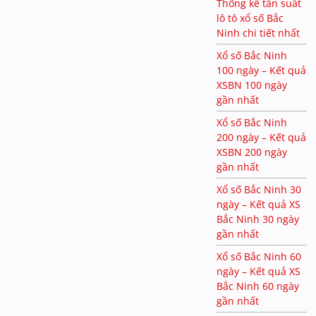
Thống kê tần suất
lô tô xổ số Bắc
Ninh chi tiết nhất
Xổ số Bắc Ninh
100 ngày – Kết quả
XSBN 100 ngày
gần nhất
Xổ số Bắc Ninh
200 ngày – Kết quả
XSBN 200 ngày
gần nhất
Xổ số Bắc Ninh 30
ngày – Kết quả XS
Bắc Ninh 30 ngày
gần nhất
Xổ số Bắc Ninh 60
ngày – Kết quả XS
Bắc Ninh 60 ngày
gần nhất