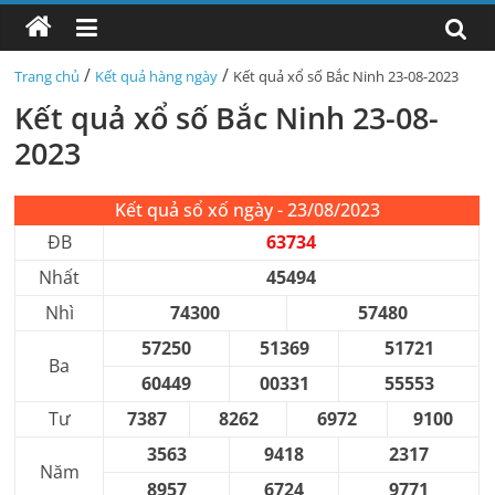
/
/
Trang chủ
Kết quả hàng ngày
Kết quả xổ số Bắc Ninh 23-08-2023
Kết quả xổ số Bắc Ninh 23-08-
2023
Kết quả sổ xố ngày - 23/08/2023
ĐB
63734
Nhất
45494
Nhì
74300
57480
57250
51369
51721
Ba
60449
00331
55553
Tư
7387
8262
6972
9100
3563
9418
2317
Năm
8957
6724
9771