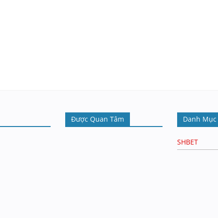
Được Quan Tâm
Danh Mục
SHBET