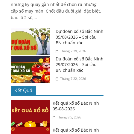
những kỳ quay gần nhất để chọn ra những
cặp số may mắn. Chốt đầu đuôi giải đặc biệt,
bao lô 2 số,...
Dự đoán xổ số Bắc Ninh
05/08/2026 – Soi cầu
BN chuẩn xác
Tháng 7 29, 2026
Dự đoán xổ số Bắc Ninh
29/07/2026 – Soi cầu
BN chuẩn xác
Tháng 7 22, 2026
Kết Quả
Kết quả xổ số Bắc Ninh
05-08-2026
Tháng 8 5, 2026
Kết quả xổ số Bắc Ninh