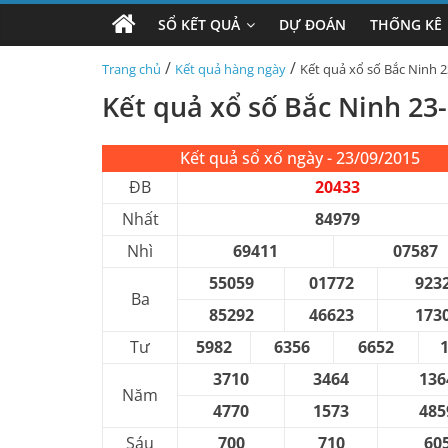
SỔ KẾT QUẢ
DỰ ĐOÁN
THỐNG KÊ
/
/
Trang chủ
Kết quả hàng ngày
Kết quả xổ số Bắc Ninh 
Kết quả xổ số Bắc Ninh 23
Kết quả sổ xố ngày - 23/09/2015
ĐB
20433
Nhất
84979
Nhì
69411
07587
55059
01772
923
Ba
85292
46623
173
Tư
5982
6356
6652
3710
3464
136
Năm
4770
1573
485
Sáu
700
710
60