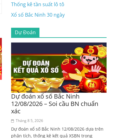
Thống kê tần suất lô tô
Xổ số Bắc Ninh 30 ngày
Dự Đoán
Dự đoán xổ số Bắc Ninh
12/08/2026 – Soi cầu BN chuẩn
xác
Tháng 8 5, 2026
Dự đoán xổ số Bắc Ninh 12/08/2026 dựa trên
phân tích, thống kê kết quả XSBN trong