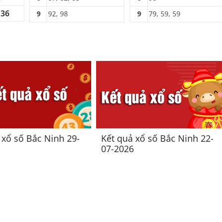
36
9
92, 98
9
79, 59, 59
 xổ số Bắc Ninh 29-
Kết quả xổ số Bắc Ninh 22-
07-2026