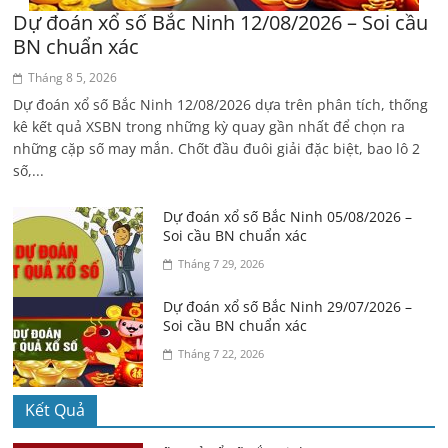
Dự đoán xổ số Bắc Ninh 12/08/2026 – Soi cầu
BN chuẩn xác
Tháng 8 5, 2026
Dự đoán xổ số Bắc Ninh 12/08/2026 dựa trên phân tích, thống
kê kết quả XSBN trong những kỳ quay gần nhất để chọn ra
những cặp số may mắn. Chốt đầu đuôi giải đặc biệt, bao lô 2
số,...
Dự đoán xổ số Bắc Ninh 05/08/2026 –
Soi cầu BN chuẩn xác
Tháng 7 29, 2026
Dự đoán xổ số Bắc Ninh 29/07/2026 –
Soi cầu BN chuẩn xác
Tháng 7 22, 2026
Kết Quả