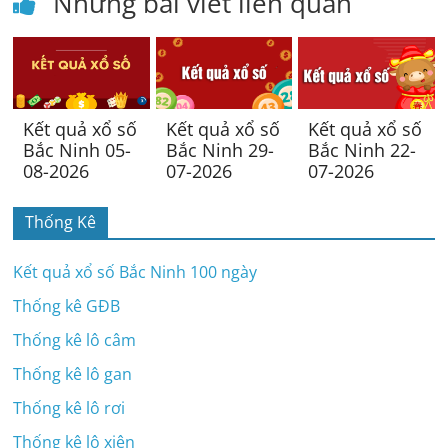
Những bài viết liên quan
Kết quả xổ số
Kết quả xổ số
Kết quả xổ số
Bắc Ninh 05-
Bắc Ninh 29-
Bắc Ninh 22-
08-2026
07-2026
07-2026
Thống Kê
Kết quả xổ số Bắc Ninh 100 ngày
Thống kê GĐB
Thống kê lô câm
Thống kê lô gan
Thống kê lô rơi
Thống kê lô xiên