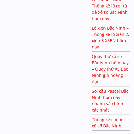
Thống kê lô rơi từ
đề xổ số Bắc Ninh
hôm nay
Lô xiên Bắc Ninh –
Thống kê lô xiên 2,
xiên 3 XSBN hôm
nay
Quay thử xổ số
Bắc Ninh hôm nay
– Quay thử XS Bắc
Ninh giờ hoàng
đạo
Soi cầu Pascal Bắc
Ninh hôm nay
nhanh và chính
xác nhất
Thống kê chi tiết
xổ số Bắc Ninh