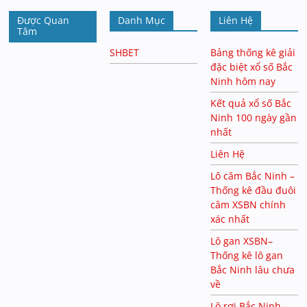
Được Quan
Danh Mục
Liên Hệ
Tâm
SHBET
Bảng thống kê giải
đặc biệt xổ số Bắc
Ninh hôm nay
Kết quả xổ số Bắc
Ninh 100 ngày gần
nhất
Liên Hệ
Lô câm Bắc Ninh –
Thống kê đầu đuôi
câm XSBN chính
xác nhất
Lô gan XSBN–
Thống kê lô gan
Bắc Ninh lâu chưa
về
Lô rơi Bắc Ninh –