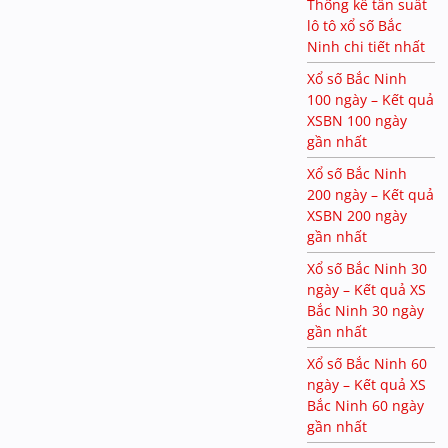
Thống kê tần suất
lô tô xổ số Bắc
Ninh chi tiết nhất
Xổ số Bắc Ninh
100 ngày – Kết quả
XSBN 100 ngày
gần nhất
Xổ số Bắc Ninh
200 ngày – Kết quả
XSBN 200 ngày
gần nhất
Xổ số Bắc Ninh 30
ngày – Kết quả XS
Bắc Ninh 30 ngày
gần nhất
Xổ số Bắc Ninh 60
ngày – Kết quả XS
Bắc Ninh 60 ngày
gần nhất