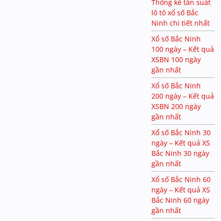
Thống kê tần suất
lô tô xổ số Bắc
Ninh chi tiết nhất
Xổ số Bắc Ninh
100 ngày – Kết quả
XSBN 100 ngày
gần nhất
Xổ số Bắc Ninh
200 ngày – Kết quả
XSBN 200 ngày
gần nhất
Xổ số Bắc Ninh 30
ngày – Kết quả XS
Bắc Ninh 30 ngày
gần nhất
Xổ số Bắc Ninh 60
ngày – Kết quả XS
Bắc Ninh 60 ngày
gần nhất