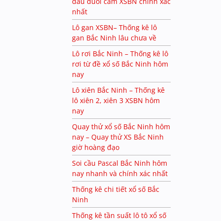
đầu đuôi câm XSBN chính xác
nhất
Lô gan XSBN– Thống kê lô
gan Bắc Ninh lâu chưa về
Lô rơi Bắc Ninh – Thống kê lô
rơi từ đề xổ số Bắc Ninh hôm
nay
Lô xiên Bắc Ninh – Thống kê
lô xiên 2, xiên 3 XSBN hôm
nay
Quay thử xổ số Bắc Ninh hôm
nay – Quay thử XS Bắc Ninh
giờ hoàng đạo
Soi cầu Pascal Bắc Ninh hôm
nay nhanh và chính xác nhất
Thống kê chi tiết xổ số Bắc
Ninh
Thống kê tần suất lô tô xổ số