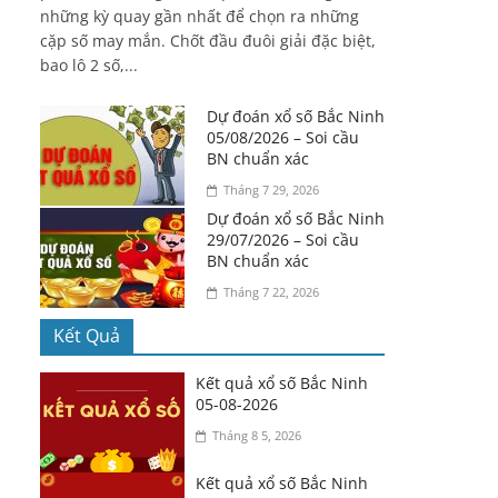
những kỳ quay gần nhất để chọn ra những
cặp số may mắn. Chốt đầu đuôi giải đặc biệt,
bao lô 2 số,...
Dự đoán xổ số Bắc Ninh
05/08/2026 – Soi cầu
BN chuẩn xác
Tháng 7 29, 2026
Dự đoán xổ số Bắc Ninh
29/07/2026 – Soi cầu
BN chuẩn xác
Tháng 7 22, 2026
Kết Quả
Kết quả xổ số Bắc Ninh
05-08-2026
Tháng 8 5, 2026
Kết quả xổ số Bắc Ninh