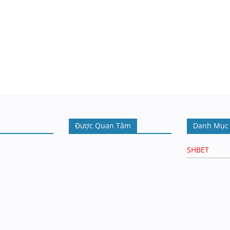
Được Quan Tâm
Danh Mục
SHBET