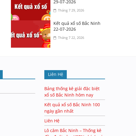
29-07-2026
Tháng 7 29, 2026
Kết quả xổ số Bắc Ninh
22-07-2026
Tháng 7 22, 2026
Liên Hệ
Bảng thống kê giải đặc biệt
xổ số Bắc Ninh hôm nay
Kết quả xổ số Bắc Ninh 100
ngày gần nhất
Liên Hệ
Lô câm Bắc Ninh – Thống kê