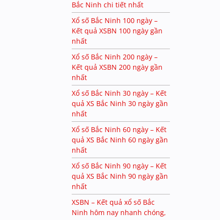
Bắc Ninh chi tiết nhất
Xổ số Bắc Ninh 100 ngày –
Kết quả XSBN 100 ngày gần
nhất
Xổ số Bắc Ninh 200 ngày –
Kết quả XSBN 200 ngày gần
nhất
Xổ số Bắc Ninh 30 ngày – Kết
quả XS Bắc Ninh 30 ngày gần
nhất
Xổ số Bắc Ninh 60 ngày – Kết
quả XS Bắc Ninh 60 ngày gần
nhất
Xổ số Bắc Ninh 90 ngày – Kết
quả XS Bắc Ninh 90 ngày gần
nhất
XSBN – Kết quả xổ số Bắc
Ninh hôm nay nhanh chóng,