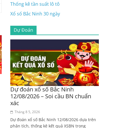
Thống kê tần suất lô tô
Xổ số Bắc Ninh 30 ngày
Dự Đoán
Dự đoán xổ số Bắc Ninh
12/08/2026 – Soi cầu BN chuẩn
xác
Tháng 8 5, 2026
Dự đoán xổ số Bắc Ninh 12/08/2026 dựa trên
phân tích, thống kê kết quả XSBN trong