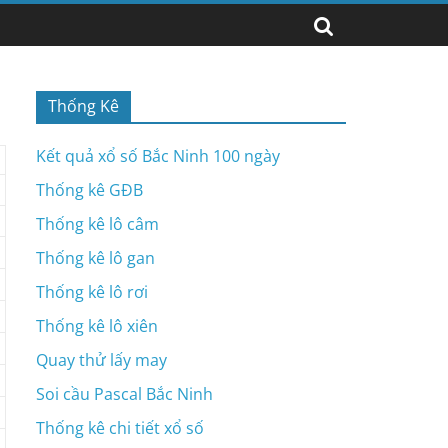
Thống Kê
Kết quả xổ số Bắc Ninh 100 ngày
Thống kê GĐB
Thống kê lô câm
Thống kê lô gan
Thống kê lô rơi
Thống kê lô xiên
Quay thử lấy may
Soi cầu Pascal Bắc Ninh
Thống kê chi tiết xổ số