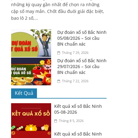
những kỳ quay gần nhất để chọn ra những
cặp số may mắn. Chốt đầu đuôi giải đặc biệt,
bao lô 2 số,...
Dự đoán xổ số Bắc Ninh
05/08/2026 – Soi cầu
BN chuẩn xác
Tháng 7 29, 2026
Dự đoán xổ số Bắc Ninh
29/07/2026 – Soi cầu
BN chuẩn xác
Tháng 7 22, 2026
Kết Quả
Kết quả xổ số Bắc Ninh
05-08-2026
Tháng 8 5, 2026
Kết quả xổ số Bắc Ninh