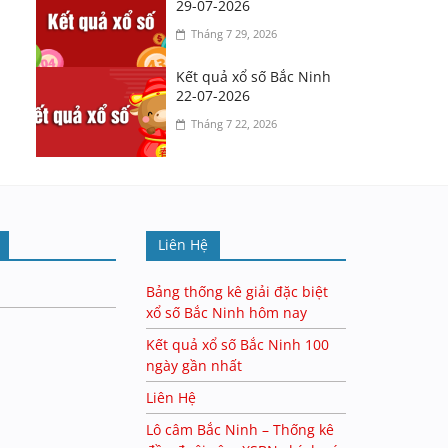
29-07-2026
Tháng 7 29, 2026
Kết quả xổ số Bắc Ninh
22-07-2026
Tháng 7 22, 2026
Liên Hệ
Bảng thống kê giải đặc biệt
xổ số Bắc Ninh hôm nay
Kết quả xổ số Bắc Ninh 100
ngày gần nhất
Liên Hệ
Lô câm Bắc Ninh – Thống kê