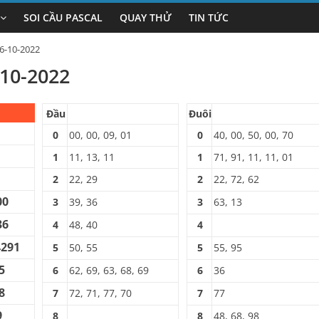
SOI CẦU PASCAL
QUAY THỬ
TIN TỨC
26-10-2022
-10-2022
Đầu
Đuôi
0
00, 00, 09, 01
0
40, 00, 50, 00, 70
1
11, 13, 11
1
71, 91, 11, 11, 01
2
22, 29
2
22, 72, 62
00
3
39, 36
3
63, 13
36
4
48, 40
4
4291
5
50, 55
5
55, 95
5
6
62, 69, 63, 68, 69
6
36
8
7
72, 71, 77, 70
7
77
9
8
8
48, 68, 98