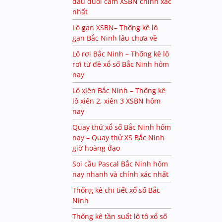
đầu đuôi câm XSBN chính xác
nhất
Lô gan XSBN– Thống kê lô
gan Bắc Ninh lâu chưa về
Lô rơi Bắc Ninh – Thống kê lô
rơi từ đề xổ số Bắc Ninh hôm
nay
Lô xiên Bắc Ninh – Thống kê
lô xiên 2, xiên 3 XSBN hôm
nay
Quay thử xổ số Bắc Ninh hôm
nay – Quay thử XS Bắc Ninh
giờ hoàng đạo
Soi cầu Pascal Bắc Ninh hôm
nay nhanh và chính xác nhất
Thống kê chi tiết xổ số Bắc
Ninh
Thống kê tần suất lô tô xổ số