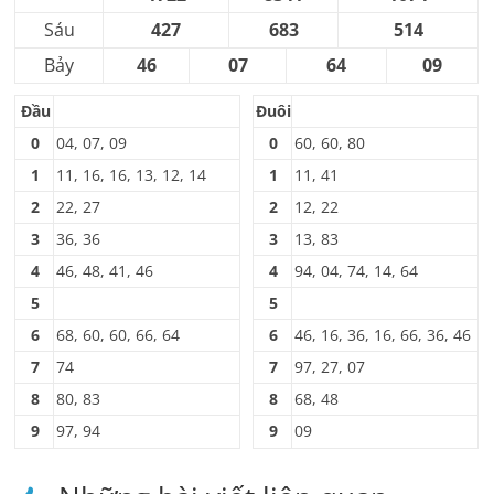
Sáu
427
683
514
Bảy
46
07
64
09
Đầu
Đuôi
0
04, 07, 09
0
60, 60, 80
1
11, 16, 16, 13, 12, 14
1
11, 41
2
22, 27
2
12, 22
3
36, 36
3
13, 83
4
46, 48, 41, 46
4
94, 04, 74, 14, 64
5
5
6
68, 60, 60, 66, 64
6
46, 16, 36, 16, 66, 36, 46
7
74
7
97, 27, 07
8
80, 83
8
68, 48
9
97, 94
9
09