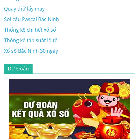
Quay thử lấy may
Soi cầu Pascal Bắc Ninh
Thống kê chi tiết xổ số
Thống kê tần suất lô tô
Xổ số Bắc Ninh 30 ngày
Dự Đoán