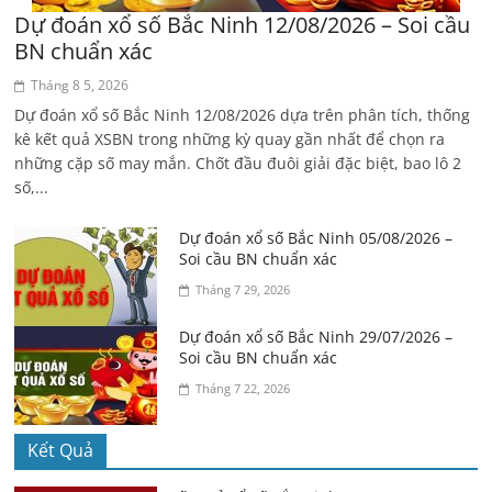
Dự đoán xổ số Bắc Ninh 12/08/2026 – Soi cầu
BN chuẩn xác
Tháng 8 5, 2026
Dự đoán xổ số Bắc Ninh 12/08/2026 dựa trên phân tích, thống
kê kết quả XSBN trong những kỳ quay gần nhất để chọn ra
những cặp số may mắn. Chốt đầu đuôi giải đặc biệt, bao lô 2
số,...
Dự đoán xổ số Bắc Ninh 05/08/2026 –
Soi cầu BN chuẩn xác
Tháng 7 29, 2026
Dự đoán xổ số Bắc Ninh 29/07/2026 –
Soi cầu BN chuẩn xác
Tháng 7 22, 2026
Kết Quả