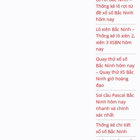
Thống kê lô rơi từ
đề xổ số Bắc Ninh
hôm nay
Lô xiên Bắc Ninh –
Thống kê lô xiên 2,
xiên 3 XSBN hôm
nay
Quay thử xổ số
Bắc Ninh hôm nay
– Quay thử XS Bắc
Ninh giờ hoàng
đạo
Soi cầu Pascal Bắc
Ninh hôm nay
nhanh và chính
xác nhất
Thống kê chi tiết
xổ số Bắc Ninh