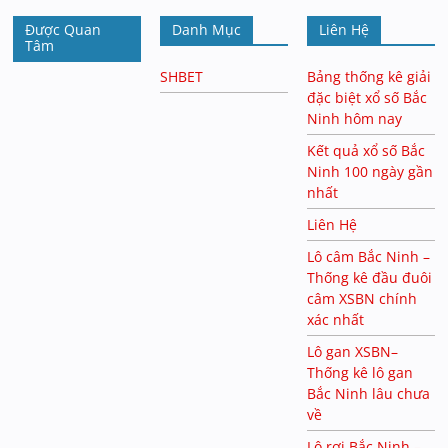
Được Quan
Danh Mục
Liên Hệ
Tâm
SHBET
Bảng thống kê giải
đặc biệt xổ số Bắc
Ninh hôm nay
Kết quả xổ số Bắc
Ninh 100 ngày gần
nhất
Liên Hệ
Lô câm Bắc Ninh –
Thống kê đầu đuôi
câm XSBN chính
xác nhất
Lô gan XSBN–
Thống kê lô gan
Bắc Ninh lâu chưa
về
Lô rơi Bắc Ninh –