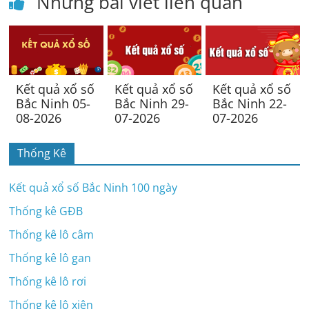
Những bài viết liên quan
Kết quả xổ số
Kết quả xổ số
Kết quả xổ số
Bắc Ninh 05-
Bắc Ninh 29-
Bắc Ninh 22-
08-2026
07-2026
07-2026
Thống Kê
Kết quả xổ số Bắc Ninh 100 ngày
Thống kê GĐB
Thống kê lô câm
Thống kê lô gan
Thống kê lô rơi
Thống kê lô xiên