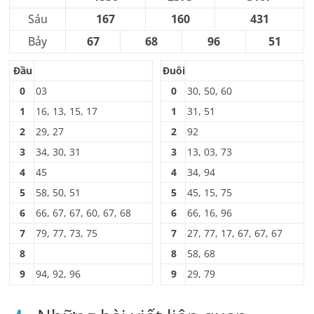
Sáu
167
160
431
Bảy
67
68
96
51
Đầu
Đuôi
0
03
0
30, 50, 60
1
16, 13, 15, 17
1
31, 51
2
29, 27
2
92
3
34, 30, 31
3
13, 03, 73
4
45
4
34, 94
5
58, 50, 51
5
45, 15, 75
6
66, 67, 67, 60, 67, 68
6
66, 16, 96
7
79, 77, 73, 75
7
27, 77, 17, 67, 67, 67
8
8
58, 68
9
94, 92, 96
9
29, 79