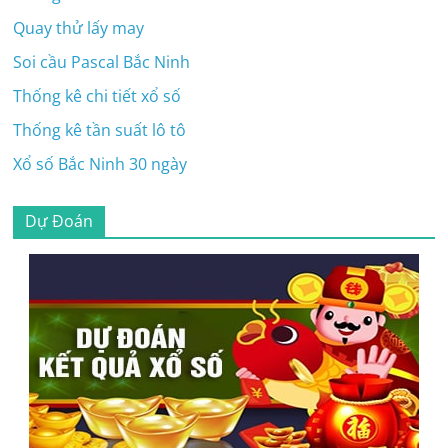
Quay thử lấy may
Soi cầu Pascal Bắc Ninh
Thống kê chi tiết xổ số
Thống kê tần suất lô tô
Xổ số Bắc Ninh 30 ngày
Dự Đoán