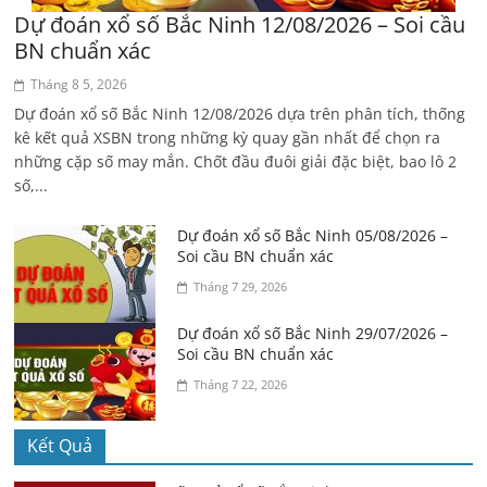
Dự đoán xổ số Bắc Ninh 12/08/2026 – Soi cầu
BN chuẩn xác
Tháng 8 5, 2026
Dự đoán xổ số Bắc Ninh 12/08/2026 dựa trên phân tích, thống
kê kết quả XSBN trong những kỳ quay gần nhất để chọn ra
những cặp số may mắn. Chốt đầu đuôi giải đặc biệt, bao lô 2
số,...
Dự đoán xổ số Bắc Ninh 05/08/2026 –
Soi cầu BN chuẩn xác
Tháng 7 29, 2026
Dự đoán xổ số Bắc Ninh 29/07/2026 –
Soi cầu BN chuẩn xác
Tháng 7 22, 2026
Kết Quả