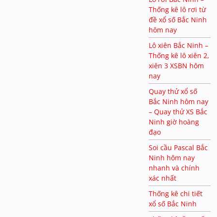
Thống kê lô rơi từ
đề xổ số Bắc Ninh
hôm nay
Lô xiên Bắc Ninh –
Thống kê lô xiên 2,
xiên 3 XSBN hôm
nay
Quay thử xổ số
Bắc Ninh hôm nay
– Quay thử XS Bắc
Ninh giờ hoàng
đạo
Soi cầu Pascal Bắc
Ninh hôm nay
nhanh và chính
xác nhất
Thống kê chi tiết
xổ số Bắc Ninh