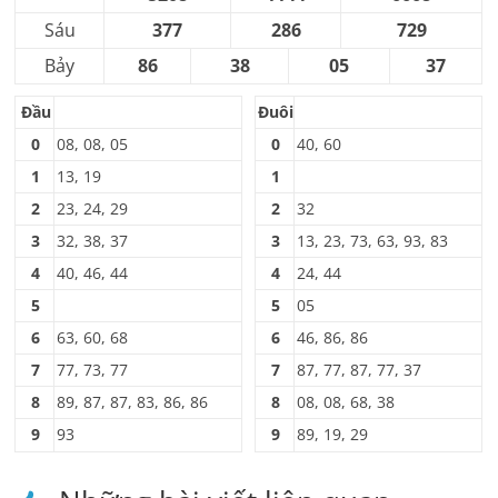
Sáu
377
286
729
Bảy
86
38
05
37
Đầu
Đuôi
0
08, 08, 05
0
40, 60
1
13, 19
1
2
23, 24, 29
2
32
3
32, 38, 37
3
13, 23, 73, 63, 93, 83
4
40, 46, 44
4
24, 44
5
5
05
6
63, 60, 68
6
46, 86, 86
7
77, 73, 77
7
87, 77, 87, 77, 37
8
89, 87, 87, 83, 86, 86
8
08, 08, 68, 38
9
93
9
89, 19, 29