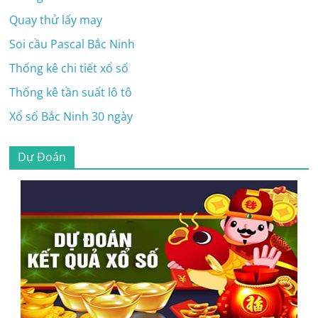
Quay thử lấy may
Soi cầu Pascal Bắc Ninh
Thống kê chi tiết xổ số
Thống kê tần suất lô tô
Xổ số Bắc Ninh 30 ngày
Dự Đoán