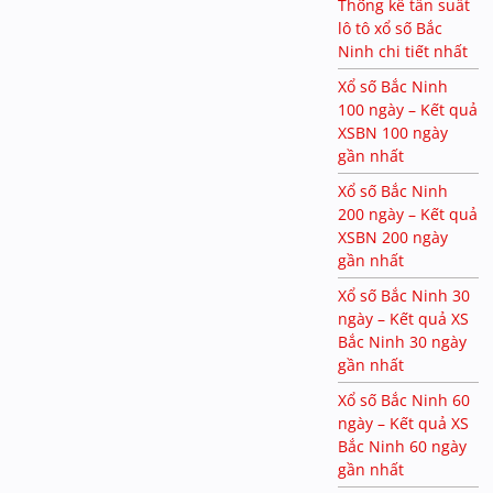
Thống kê tần suất
lô tô xổ số Bắc
Ninh chi tiết nhất
Xổ số Bắc Ninh
100 ngày – Kết quả
XSBN 100 ngày
gần nhất
Xổ số Bắc Ninh
200 ngày – Kết quả
XSBN 200 ngày
gần nhất
Xổ số Bắc Ninh 30
ngày – Kết quả XS
Bắc Ninh 30 ngày
gần nhất
Xổ số Bắc Ninh 60
ngày – Kết quả XS
Bắc Ninh 60 ngày
gần nhất