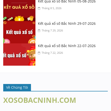
Kết quả xổ số Bắc Ninh 05-08-2026
Tháng 8 5, 2026
Kết quả xổ số Bắc Ninh 29-07-2026
Tháng 7 29, 2026
Kết quả xổ số Bắc Ninh 22-07-2026
Tháng 7 22, 2026
Về Chúng Tôi
XOSOBACNINH.COM