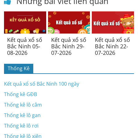
Những bài viết liên quan
Kết quả xổ số
Kết quả xổ số
Kết quả xổ số
Bắc Ninh 05-
Bắc Ninh 29-
Bắc Ninh 22-
08-2026
07-2026
07-2026
Thống Kê
Kết quả xổ số Bắc Ninh 100 ngày
Thống kê GĐB
Thống kê lô câm
Thống kê lô gan
Thống kê lô rơi
Thống kê lô xiên