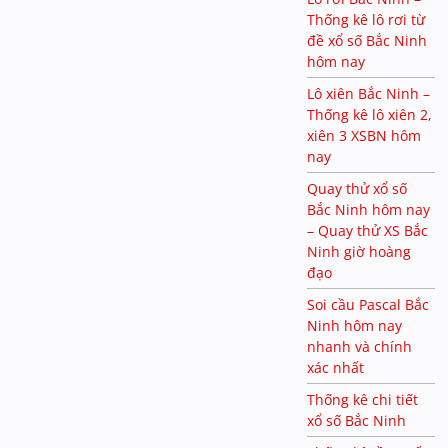
Thống kê lô rơi từ
đề xổ số Bắc Ninh
hôm nay
Lô xiên Bắc Ninh –
Thống kê lô xiên 2,
xiên 3 XSBN hôm
nay
Quay thử xổ số
Bắc Ninh hôm nay
– Quay thử XS Bắc
Ninh giờ hoàng
đạo
Soi cầu Pascal Bắc
Ninh hôm nay
nhanh và chính
xác nhất
Thống kê chi tiết
xổ số Bắc Ninh