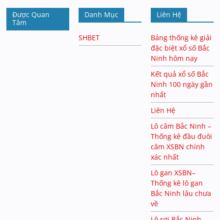
Được Quan
Danh Mục
Liên Hệ
Tâm
SHBET
Bảng thống kê giải
đặc biệt xổ số Bắc
Ninh hôm nay
Kết quả xổ số Bắc
Ninh 100 ngày gần
nhất
Liên Hệ
Lô câm Bắc Ninh –
Thống kê đầu đuôi
câm XSBN chính
xác nhất
Lô gan XSBN–
Thống kê lô gan
Bắc Ninh lâu chưa
về
Lô rơi Bắc Ninh –