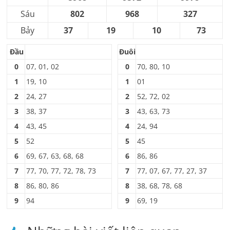
Sáu
802
968
327
Bảy
37
19
10
73
Đầu
Đuôi
0
07, 01, 02
0
70, 80, 10
1
19, 10
1
01
2
24, 27
2
52, 72, 02
3
38, 37
3
43, 63, 73
4
43, 45
4
24, 94
5
52
5
45
6
69, 67, 63, 68, 68
6
86, 86
7
77, 70, 77, 72, 78, 73
7
77, 07, 67, 77, 27, 37
8
86, 80, 86
8
38, 68, 78, 68
9
94
9
69, 19