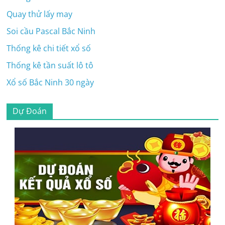
Quay thử lấy may
Soi cầu Pascal Bắc Ninh
Thống kê chi tiết xổ số
Thống kê tần suất lô tô
Xổ số Bắc Ninh 30 ngày
Dự Đoán