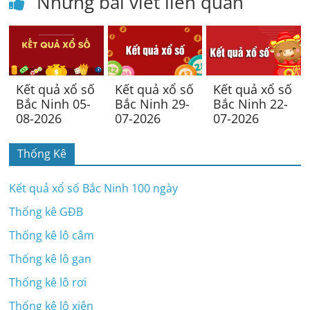
Những bài viết liên quan
Kết quả xổ số
Kết quả xổ số
Kết quả xổ số
Bắc Ninh 05-
Bắc Ninh 29-
Bắc Ninh 22-
08-2026
07-2026
07-2026
Thống Kê
Kết quả xổ số Bắc Ninh 100 ngày
Thống kê GĐB
Thống kê lô câm
Thống kê lô gan
Thống kê lô rơi
Thống kê lô xiên