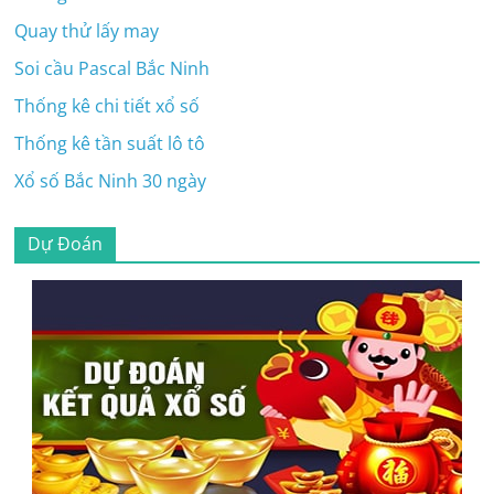
Quay thử lấy may
Soi cầu Pascal Bắc Ninh
Thống kê chi tiết xổ số
Thống kê tần suất lô tô
Xổ số Bắc Ninh 30 ngày
Dự Đoán