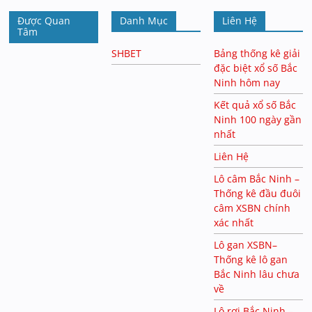
Được Quan
Danh Mục
Liên Hệ
Tâm
SHBET
Bảng thống kê giải
đặc biệt xổ số Bắc
Ninh hôm nay
Kết quả xổ số Bắc
Ninh 100 ngày gần
nhất
Liên Hệ
Lô câm Bắc Ninh –
Thống kê đầu đuôi
câm XSBN chính
xác nhất
Lô gan XSBN–
Thống kê lô gan
Bắc Ninh lâu chưa
về
Lô rơi Bắc Ninh –