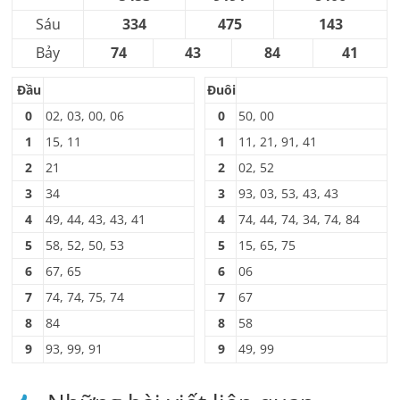
Sáu
334
475
143
Bảy
74
43
84
41
Đầu
Đuôi
0
02, 03, 00, 06
0
50, 00
1
15, 11
1
11, 21, 91, 41
2
21
2
02, 52
3
34
3
93, 03, 53, 43, 43
4
49, 44, 43, 43, 41
4
74, 44, 74, 34, 74, 84
5
58, 52, 50, 53
5
15, 65, 75
6
67, 65
6
06
7
74, 74, 75, 74
7
67
8
84
8
58
9
93, 99, 91
9
49, 99