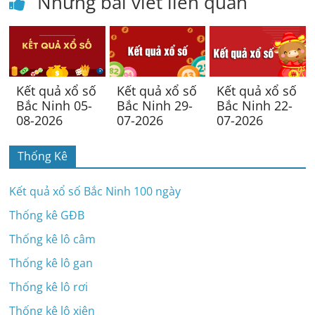
Những bài viết liên quan
Kết quả xổ số
Kết quả xổ số
Kết quả xổ số
Bắc Ninh 05-
Bắc Ninh 29-
Bắc Ninh 22-
08-2026
07-2026
07-2026
Thống Kê
Kết quả xổ số Bắc Ninh 100 ngày
Thống kê GĐB
Thống kê lô câm
Thống kê lô gan
Thống kê lô rơi
Thống kê lô xiên