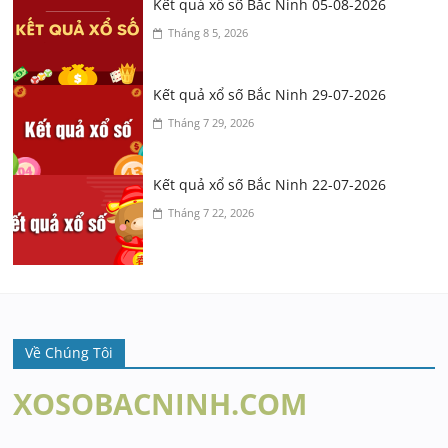
Kết quả xổ số Bắc Ninh 05-08-2026
Tháng 8 5, 2026
Kết quả xổ số Bắc Ninh 29-07-2026
Tháng 7 29, 2026
Kết quả xổ số Bắc Ninh 22-07-2026
Tháng 7 22, 2026
Về Chúng Tôi
XOSOBACNINH.COM