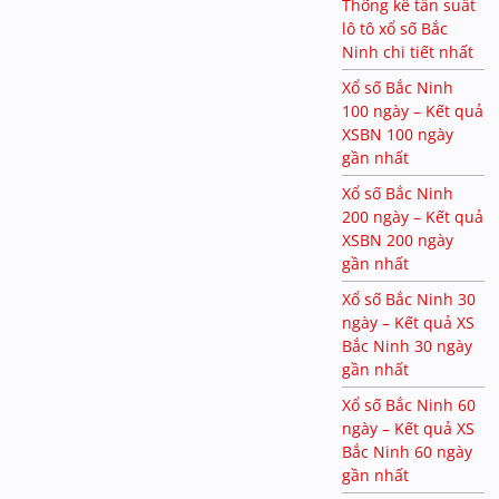
Thống kê tần suất
lô tô xổ số Bắc
Ninh chi tiết nhất
Xổ số Bắc Ninh
100 ngày – Kết quả
XSBN 100 ngày
gần nhất
Xổ số Bắc Ninh
200 ngày – Kết quả
XSBN 200 ngày
gần nhất
Xổ số Bắc Ninh 30
ngày – Kết quả XS
Bắc Ninh 30 ngày
gần nhất
Xổ số Bắc Ninh 60
ngày – Kết quả XS
Bắc Ninh 60 ngày
gần nhất