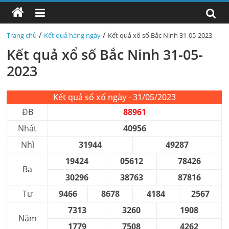
/
/
Trang chủ
Kết quả hàng ngày
Kết quả xổ số Bắc Ninh 31-05-2023
Kết quả xổ số Bắc Ninh 31-05-
2023
Kết quả sổ xố ngày - 31/05/2023
ĐB
88961
Nhất
40956
Nhì
31944
49287
19424
05612
78426
Ba
30296
38763
87816
Tư
9466
8678
4184
2567
7313
3260
1908
Năm
1779
7508
4262