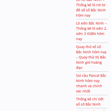
Thống kê lô rơi từ
đề xổ số Bắc Ninh
hôm nay
Lô xiên Bắc Ninh –
Thống kê lô xiên 2,
xiên 3 XSBN hôm
nay
Quay thử xổ số
Bắc Ninh hôm nay
– Quay thử XS Bắc
Ninh giờ hoàng
đạo
Soi cầu Pascal Bắc
Ninh hôm nay
nhanh và chính
xác nhất
Thống kê chi tiết
xổ số Bắc Ninh