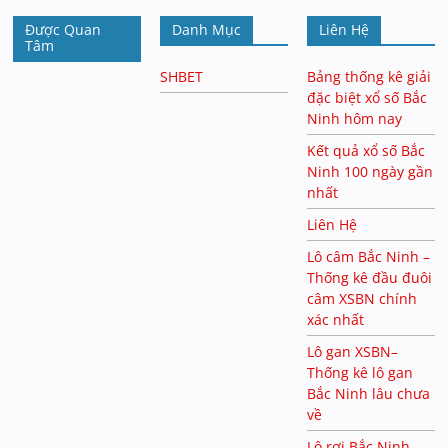
Được Quan
Danh Mục
Liên Hệ
Tâm
SHBET
Bảng thống kê giải
đặc biệt xổ số Bắc
Ninh hôm nay
Kết quả xổ số Bắc
Ninh 100 ngày gần
nhất
Liên Hệ
Lô câm Bắc Ninh –
Thống kê đầu đuôi
câm XSBN chính
xác nhất
Lô gan XSBN–
Thống kê lô gan
Bắc Ninh lâu chưa
về
Lô rơi Bắc Ninh –