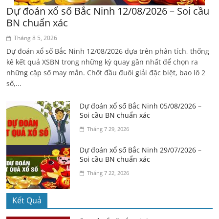
Dự đoán xổ số Bắc Ninh 12/08/2026 – Soi cầu
BN chuẩn xác
Tháng 8 5, 2026
Dự đoán xổ số Bắc Ninh 12/08/2026 dựa trên phân tích, thống
kê kết quả XSBN trong những kỳ quay gần nhất để chọn ra
những cặp số may mắn. Chốt đầu đuôi giải đặc biệt, bao lô 2
số,...
Dự đoán xổ số Bắc Ninh 05/08/2026 –
Soi cầu BN chuẩn xác
Tháng 7 29, 2026
Dự đoán xổ số Bắc Ninh 29/07/2026 –
Soi cầu BN chuẩn xác
Tháng 7 22, 2026
Kết Quả