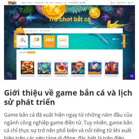
Giới thiệu về game bắn cá và lịch
sử phát triển
Game bắn cá đã xuất hiện ngay từ những năm đầu của
ngành công nghiệp game điện tử. Tuy nhiên, game bắn
cá chỉ thực sự trở nên phổ biến và nổi tiếng từ khi xuất
hiện trên các nền tảng di động, đặc biệt là trên điện