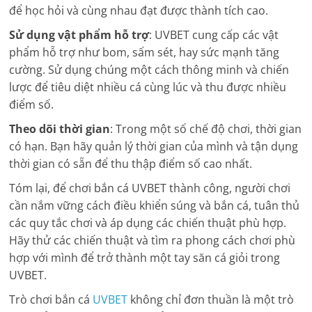
để học hỏi và cùng nhau đạt được thành tích cao.
Sử dụng vật phẩm hỗ trợ
: UVBET cung cấp các vật
phẩm hỗ trợ như bom, sấm sét, hay sức mạnh tăng
cường. Sử dụng chúng một cách thông minh và chiến
lược để tiêu diệt nhiều cá cùng lúc và thu được nhiều
điểm số.
Theo dõi thời gian
: Trong một số chế độ chơi, thời gian
có hạn. Bạn hãy quản lý thời gian của mình và tận dụng
thời gian có sẵn để thu thập điểm số cao nhất.
Tóm lại, để chơi bắn cá UVBET thành công, người chơi
cần nắm vững cách điều khiển súng và bắn cá, tuân thủ
các quy tắc chơi và áp dụng các chiến thuật phù hợp.
Hãy thử các chiến thuật và tìm ra phong cách chơi phù
hợp với mình để trở thành một tay săn cá giỏi trong
UVBET.
Trò chơi bắn cá
UVBET
không chỉ đơn thuần là một trò