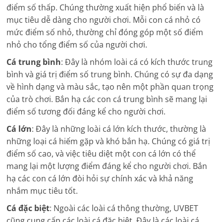
điểm số thấp. Chúng thường xuất hiện phổ biến và là
mục tiêu dễ dàng cho người chơi. Mỗi con cá nhỏ có
mức điểm số nhỏ, thường chỉ đóng góp một số điểm
nhỏ cho tổng điểm số của người chơi.
Cá trung bình
: Đây là nhóm loài cá có kích thước trung
bình và giá trị điểm số trung bình. Chúng có sự đa dạng
về hình dạng và màu sắc, tạo nên một phần quan trọng
của trò chơi. Bắn hạ các con cá trung bình sẽ mang lại
điểm số tương đối đáng kể cho người chơi.
Cá lớn
: Đây là những loài cá lớn kích thước, thường là
những loại cá hiếm gặp và khó bắn hạ. Chúng có giá trị
điểm số cao, và việc tiêu diệt một con cá lớn có thể
mang lại một lượng điểm đáng kể cho người chơi. Bắn
hạ các con cá lớn đòi hỏi sự chính xác và khả năng
nhắm mục tiêu tốt.
Cá đặc biệt
: Ngoài các loài cá thông thường, UVBET
cũng cung cấp các loài cá đặc biệt. Đây là các loài cá