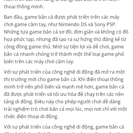
thoại thông minh.
Ban đầu, game bắn cá được phát triển trên các máy
chơi game cầm tay, như Nintendo DS và Sony PSP.
Những tựa game bắn cá sơ đồ, đơn giản và không có đồ
họa phức tạp, nhưng đã tạo ra sự hứng thú đáng kể từ
cộng đồng game thủ. Nhờ sự tiện lợi và dễ chơi, game
bắn cá nhanh chóng trở thành một thể loại game phổ
biến trên các máy chơi cầm tay.
Với sự phát triển của công nghệ di động đã mở ra một
thị trường mới cho game bắn cá. Khi điện thoại thông
minh trở nên phổ biến và mạnh mẽ hơn, game bắn cá
đã được phát triển và tối ưu hóa để chạy trên các nền
tảng di động. Điều này cho phép người chơi dễ dàng
trải nghiệm trò chơi bắn cá mọi lúc, mọi nơi chỉ với một
chiếc điện thoại di động.
Với sự phát triển của công nghệ di động, game bắn cá