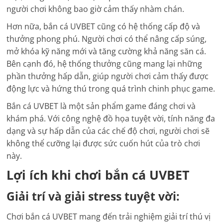
người chơi không bao giờ cảm thấy nhàm chán.
Hơn nữa, bắn cá UVBET cũng có hệ thống cấp độ và
thưởng phong phú. Người chơi có thể nâng cấp súng,
mở khóa kỹ năng mới và tăng cường khả năng săn cá.
Bên cạnh đó, hệ thống thưởng cũng mang lại những
phần thưởng hấp dẫn, giúp người chơi cảm thấy được
động lực và hứng thú trong quá trình chinh phục game.
Bắn cá UVBET là một sản phẩm game đáng chơi và
khám phá. Với công nghệ đồ họa tuyệt vời, tính năng đa
dạng và sự hấp dẫn của các chế độ chơi, người chơi sẽ
không thể cưỡng lại được sức cuốn hút của trò chơi
này.
Lợi ích khi chơi bắn cá UVBET
Giải trí và giải stress tuyệt vời:
Chơi bắn cá UVBET mang đến trải nghiệm giải trí thú vị