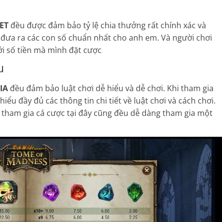
ET
đều được đảm bảo tỷ lệ chia thưởng rất chính xác và
à đưa ra các con số chuẩn nhất cho anh em. Và người chơi
ới số tiền mà mình đặt cược
u
IA
đều đảm bảo luật chơi dễ hiểu và dễ chơi. Khi tham gia
u đầy đủ các thông tin chi tiết về luật chơi và cách chơi.
hi tham gia cá cược tại đây cũng đều dễ dàng tham gia một