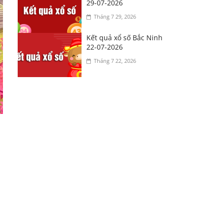
29-07-2026
Tháng 7 29, 2026
Kết quả xổ số Bắc Ninh
22-07-2026
Tháng 7 22, 2026