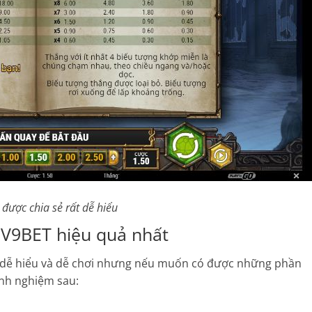
 được chia sẻ rất dễ hiểu
i V9BET hiệu quả nhất
 dễ hiểu và dễ chơi nhưng nếu muốn có được những phần
kinh nghiệm sau: