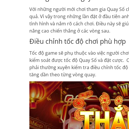
Với những người mới chơi tham gia Quay Số c
quả. Vì vậy trong những lần đặt ở đầu tiên a
tình hình và nắm rõ cách chơi. Điều này sẽ 
nâng cao chiến thắng ở các vòng sau.
Điều chỉnh tốc độ chơi phù hợp
Tốc độ game sẽ phụ thuộc vào việc người chơi
kiểm soát được tốc độ Quay Số và đặt cược. 
phải thường xuyên kiểm tra điều chỉnh tốc độ 
tăng dần theo từng vòng quay.