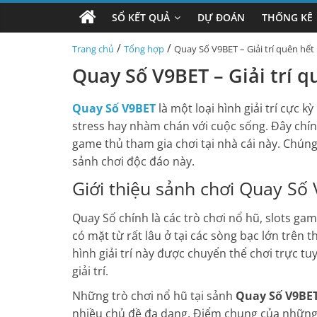
SỔ KẾT QUẢ
DỰ ĐOÁN
THỐNG KÊ
/
/
Trang chủ
Tổng hợp
Quay Số V9BET – Giải trí quên hết
Quay Số V9BET – Giải trí 
Quay Số V9BET
là một loại hình giải trí cực k
stress hay nhàm chán với cuộc sống. Đây chín
game thủ tham gia chơi tại nhà cái này. Chúng 
sảnh chơi độc đáo này.
Giới thiệu sảnh chơi Quay Số
Quay Số chính là các trò chơi nổ hũ, slots ga
có mặt từ rất lâu ở tại các sòng bạc lớn trên t
hình giải trí này được chuyển thể chơi trực t
giải trí.
Những trò chơi nổ hũ tại sảnh
Quay Số V9BE
nhiều chủ đề đa dạng. Điểm chung của những g