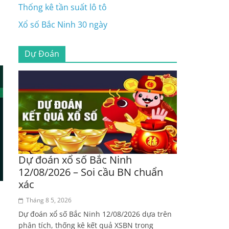
Thống kê tần suất lô tô
Xổ số Bắc Ninh 30 ngày
Dự Đoán
Dự đoán xổ số Bắc Ninh
12/08/2026 – Soi cầu BN chuẩn
xác
Tháng 8 5, 2026
Dự đoán xổ số Bắc Ninh 12/08/2026 dựa trên
phân tích, thống kê kết quả XSBN trong