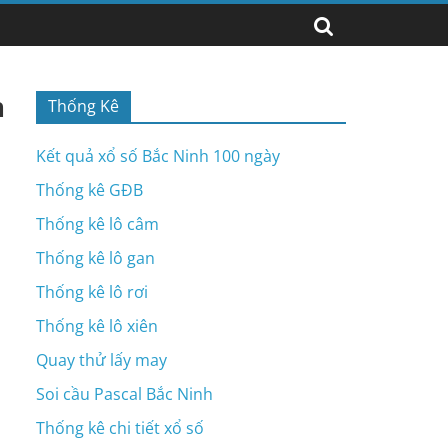
n
Thống Kê
Kết quả xổ số Bắc Ninh 100 ngày
Thống kê GĐB
Thống kê lô câm
Thống kê lô gan
Thống kê lô rơi
Thống kê lô xiên
Quay thử lấy may
Soi cầu Pascal Bắc Ninh
Thống kê chi tiết xổ số