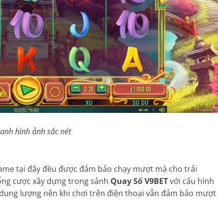
anh hình ảnh sắc nét
 game tại đây đều được đảm bảo chạy mượt mà cho trải
cổng cược xây dựng trong sảnh
Quay Số V9BET
với cấu hình
 dung lượng nên khi chơi trên điện thoại vẫn đảm bảo mượt